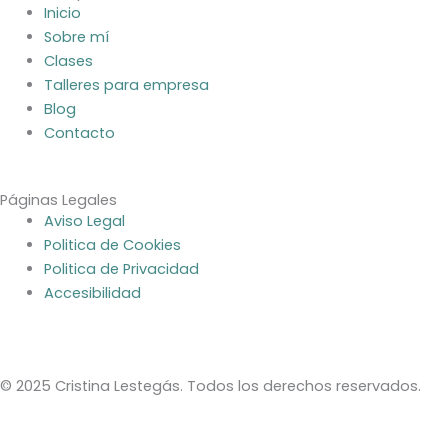
a
Inicio
u
o
e
Sobre mí
g
b
k
d
Clases
r
e
i
Talleres para empresa
a
n
Blog
m
Contacto
Páginas Legales
Aviso Legal
Politica de Cookies
Politica de Privacidad
Accesibilidad
© 2025 Cristina Lestegás. Todos los derechos reservados.