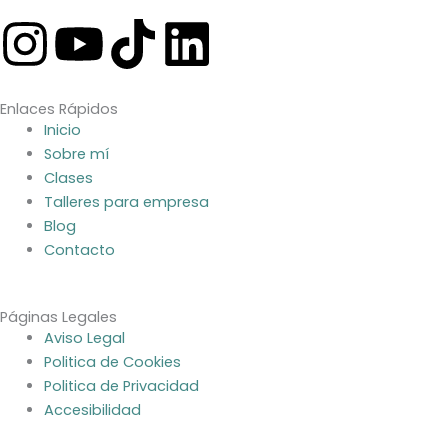
I
Y
T
L
n
o
i
i
Enlaces Rápidos
s
u
k
n
Inicio
Sobre mí
t
t
t
k
Clases
Talleres para empresa
a
u
o
e
Blog
Contacto
g
b
k
d
Páginas Legales
r
e
i
Aviso Legal
Politica de Cookies
a
n
Politica de Privacidad
Accesibilidad
m